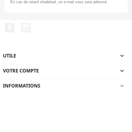
En cas de retard inhabituel, un e-mail vous sera adressé.
Facebook
Instagram
UTILE

VOTRE COMPTE

INFORMATIONS
keyboard_arrow_down