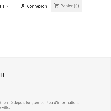
shopping_cart


Panier
(0)
ais
Connexion
CH
st fermé depuis longtemps. Peu d'informations
-ville.