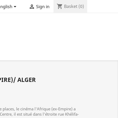
shopping_cart


Basket
(0)
nglish
Sign in
PIRE)/ ALGER
e places, le cinéma l'Afrique (ex-Empire) a
entre, il est situé dans l'étroite rue Khélifa-