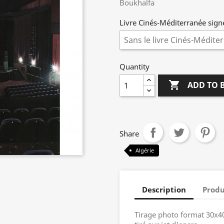
Boukhalfa
Livre Cinés-Méditerranée signé
Quantity

ADD TO 
Share
Algérie
Description
Produ
Tirage photo format 30x4