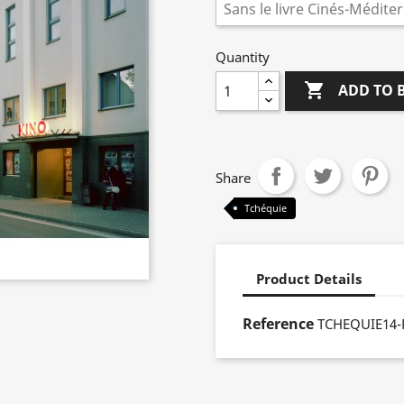
Quantity

ADD TO 
Share
Tchéquie
Product Details
Reference
TCHEQUIE14-