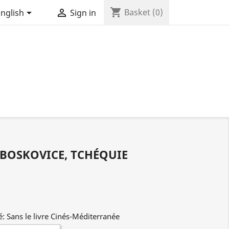
shopping_cart


Basket
(0)
nglish
Sign in
BOSKOVICE, TCHÉQUIE
: Sans le livre Cinés-Méditerranée