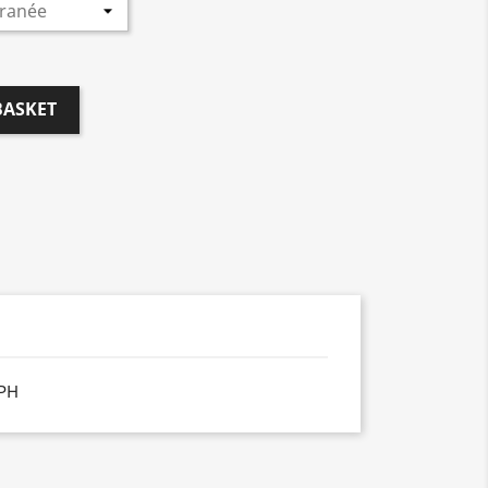
BASKET
PH